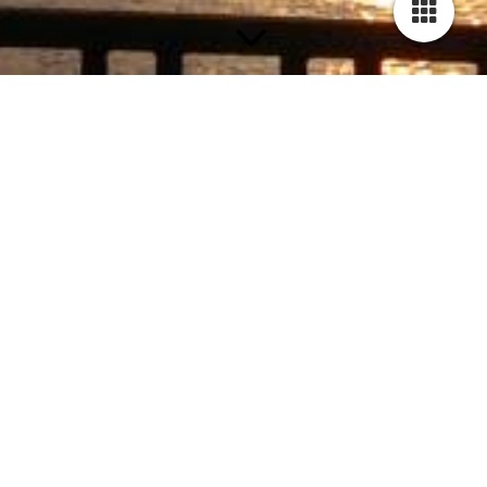
Matthias Trenkle >>
PR | Kommunikation | Text | Ideen
Ein freundliches Willkommen allerseits bei
tth
medienservice
Ich bin ein PR-Mann und freue mich über Ihren
Besuch.
Diese Seiten spiegeln meine Arbeit und mich als
Person.
Nehmen Sie sich doch etwas Zeit für einen Rundgang